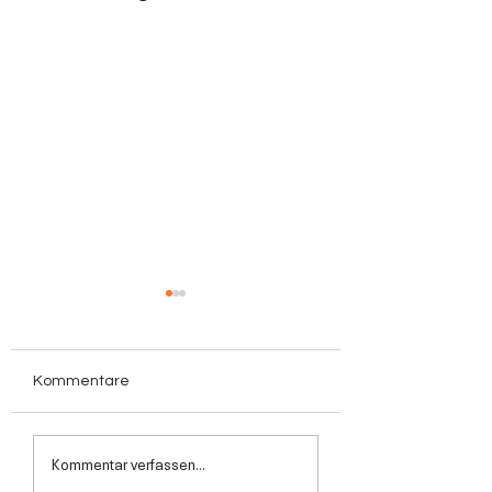
Kommentare
Top-News:
Erfolgreich
Kommentar verfassen...
NOVAMEDIATRA
durchgestartet: