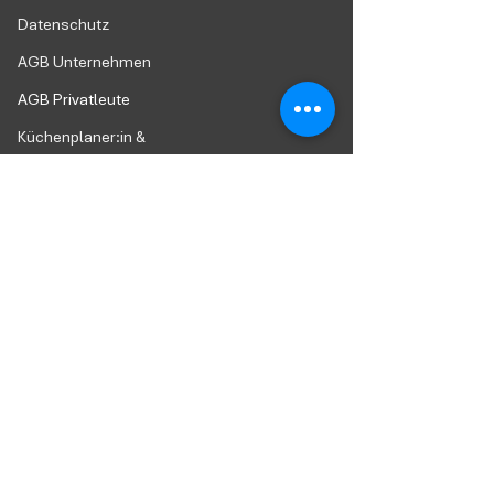
Datenschutz
AGB Unternehmen
AGB Privatleute
Küchenplaner:in &
Küchenfachverkäufer:in
FAQ
Buchungsanfrage für
Unternehmen
Buchungsanfrage
für
Privatpersonen
Technische
Voraussetzungen
Widerrufsformular