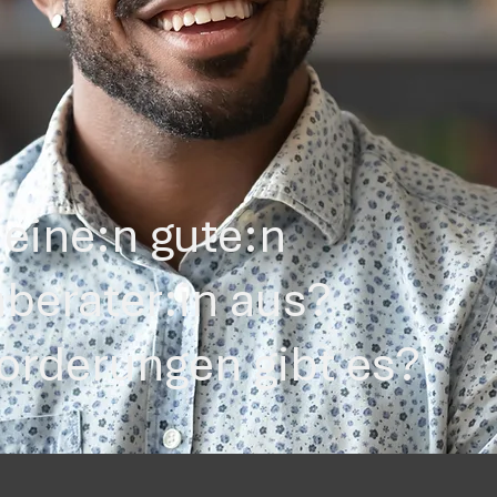
eine:n gute:n
berater:in aus?
orderungen gibt es?