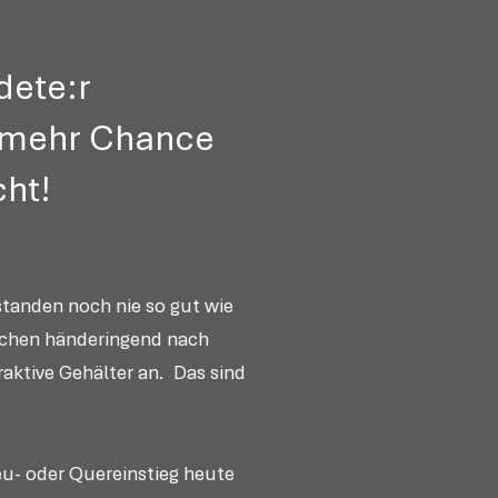
dete:r
– mehr Chance
cht!
standen noch nie so gut wie
suchen händeringend nach
raktive Gehälter
an. Das sind
eu- oder Quereinstieg heute