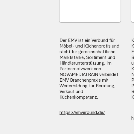
Der EMV ist ein Verbund für
K
Möbel- und Küchenprofis und
K
steht für gemeinschaftliche
F
Marktstärke, Sortiment und
B
Händlerunterstützung. Im
u
Partnernetzwerk von
K
NOVAMEDIATRAIN verbindet
N
EMV Branchenpraxis mit
P
Weiterbildung für Beratung,
P
Verkauf und
B
Küchenkompetenz.
K
https://emverbund.de/
h