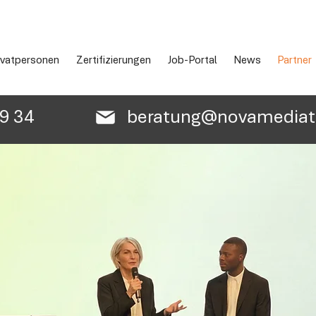
ivatpersonen
Zertifizierungen
Job-Portal
News
Partner
89 34
beratung@novamediatr