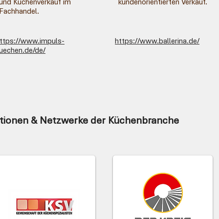
und Küchenverkauf im
kundenorientierten Verkauf.
Fachhandel.
ttps://www.impuls-
https://www.ballerina.de/
uechen.de/de/
tionen & Netzwerke der Küchenbranche