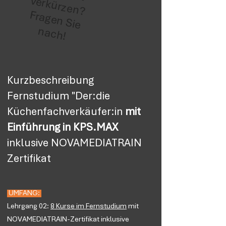
verkürzen?
F
ra
g
e
n
S
ie
a
c
h
n
!
Kurzbeschreibung
Fernstudium "Der:die
Küchenfachverkäufer:in
mit
Einführung in KPS.MAX
inklusive NOVAMEDIATRAIN
Zertifikat
UMFANG:
Lehrgang 02:
8 Kurse im Fernstudium
mit
NOVAMEDIATRAIN-Zertifikat inklusive