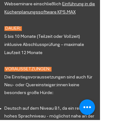
Webseminare einschließlich
Einführung in die
Küchenplanungssoftware KPS.MAX
DAUER:
5 bis 10 Monate (Teilzeit oder Vollzeit)
inklusive Abschlussprüfung – maximale
Laufzeit 12 Monate
VORAUSSETZUNGEN:
Die Einstiegsvoraussetzungen sind auch für
Neu- oder Quereinsteiger:innen keine
besonders große Hürde:
Deutsch auf dem Niveau B1, da ein relativ
hohes Sprachniveau - möglichst nahe an der
Muttersprache - erforderlich ist, um die
Lernkurse erfolgreich zu absolvieren.
Interesse, in einem kreativen Umfeld zu