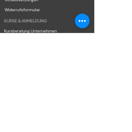
Voraussetzungen
Widerrufsformular
KURSE & ANMELDUNG
Kursberatung Unternehmen
Kursangebot Unternehmen
Kursberatung Privatpersonen
Kursangebot Privatpersonen
Rezertifizierung &
Weiterbildung
Küche Power-UP
Broschüren/Anmeldung
Unternehmen
Broschüre/Anmeldung
Privatpersonen