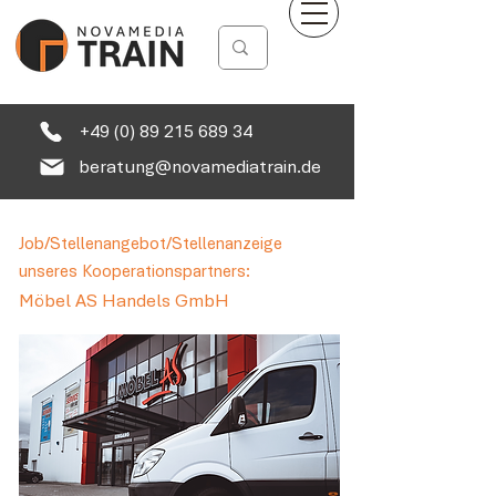
+49 (0) 89 215 689 34
beratung@novamediatrain.de
Job/Stellenangebot/Stellenanzeige
unseres Kooperationspartners:
Möbel AS Handels GmbH