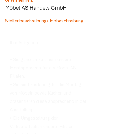
Unternehmen:
Möbel AS Handels GmbH
Stellenbeschreibung/ Jobbeschreibung:
Ihre Aufgaben:
• Sie gehören zu einem unserer
Montageteams für die Möbel AS
Filialen.
• Sie sind zuständig für die Montage
von Möbeln sowie Küchen und
präsentieren diese ansprechend in der
Ausstellung.
• Die Umgestaltung der
Verkaufsflächen unserer Filialen