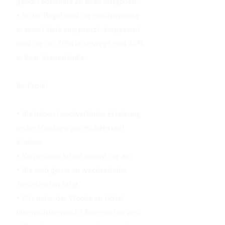
gehört ebenfalls zu Ihren Aufgaben.
• In der Regel sind Sie wochenweise
in einer Filiale eingesetzt. Insgesamt
sind Sie ca. 70% unterwegs und 30%
in Ihrer Stammfiliale.
Ihr Profil:
• Sie haben handwerkliche Erfahrung
in der Montage von Möbeln und
Küchen.
• Körperliche Arbeit spornt Sie an.
• Sie sind gerne an wechselnden
Einsatzorten tätig.
• Oft unter der Woche im Hotel
übernachten macht Ihnen nichts aus.