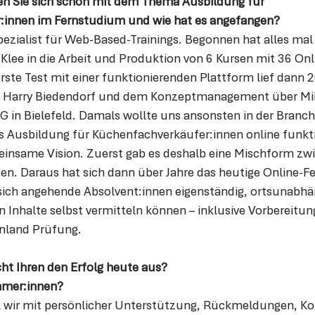
en Sie sich schon mit dem Thema Ausbildung für 
:innen im Fernstudium und wie hat es angefangen?
pezialist für Web-Based-Trainings. Begonnen hat alles mal 
Klee in die Arbeit und Produktion von 6 Kursen mit 36 Onli
rste Test mit einer funktionierenden Plattform lief dann 2
Harry Biedendorf und dem Konzeptmanagement über Mike
G in Bielefeld. Damals wollte uns ansonsten in der Branch
 Ausbildung für Küchenfachverkäufer:innen online funktio
einsame Vision. Zuerst gab es deshalb eine Mischform zw
n. Daraus hat sich dann über Jahre das heutige Online-F
sich angehende Absolvent:innen eigenständig, ortsunabhän
en Inhalte selbst vermitteln können – inklusive Vorbereitun
nland Prüfung.
ht Ihren den Erfolg heute aus? 
hmer:innen?
il wir mit persönlicher Unterstützung, Rückmeldungen, Kor