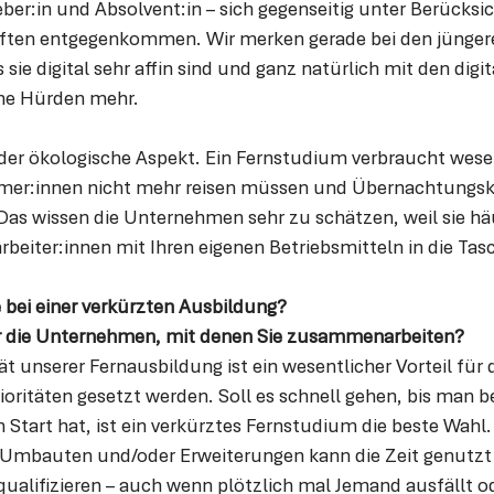
ber:in und Absolvent:in – sich gegenseitig unter Berücksic
iften entgegenkommen. Wir merken gerade bei den jünger
 sie digital sehr affin sind und ganz natürlich mit den digi
ine Hürden mehr.
 der ökologische Aspekt. Ein Fernstudium verbraucht wese
hmer:innen nicht mehr reisen müssen und Übernachtungsk
as wissen die Unternehmen sehr zu schätzen, weil sie häuf
rbeiter:innen mit Ihren eigenen Betriebsmitteln in die Tasc
e bei einer verkürzten Ausbildung? 
r die Unternehmen, mit denen Sie zusammenarbeiten?
ität unserer Fernausbildung ist ein wesentlicher Vorteil für 
ioritäten gesetzt werden. Soll es schnell gehen, bis man b
m Start hat, ist ein verkürztes Fernstudium die beste Wahl.
 Umbauten und/oder Erweiterungen kann die Zeit genutzt
ualifizieren – auch wenn plötzlich mal Jemand ausfällt o