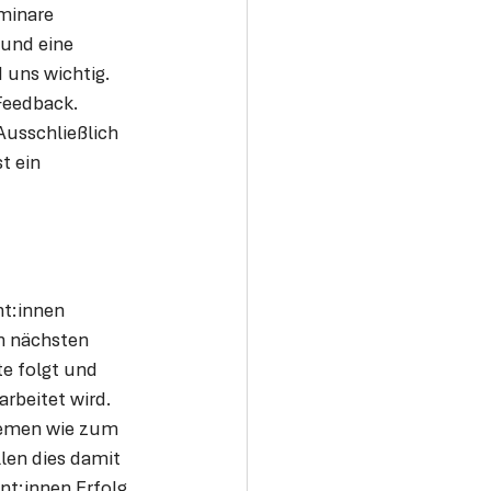
minare 
 und eine 
uns wichtig. 
Feedback. 
Ausschließlich 
t ein 
t:innen 
n nächsten 
e folgt und 
rbeitet wird. 
hemen wie zum 
len dies damit 
nt:innen Erfolg 