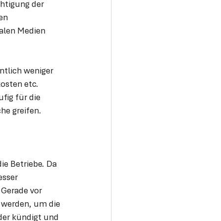
htigung der 
en 
talen Medien 
ntlich weniger 
osten etc. 
ig für die 
he greifen.
die Betriebe. Da 
esser 
 Gerade vor 
 werden, um die 
der kündigt und 