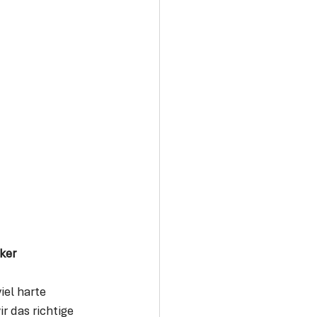
ker 
el harte 
r das richtige 