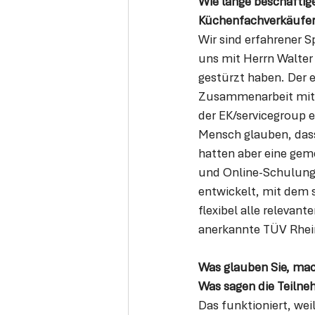
Wie lange beschäftig
Küchenfachverkäufer
Wir sind erfahrener S
uns mit Herrn Walter 
gestürzt haben. Der e
Zusammenarbeit mit 
der EK/servicegroup e
Mensch glauben, dass
hatten aber eine gem
und Online-Schulunge
entwickelt, mit dem 
flexibel alle relevant
anerkannte TÜV Rhei
Was glauben Sie, mac
Was sagen die Teilne
Das funktioniert, we