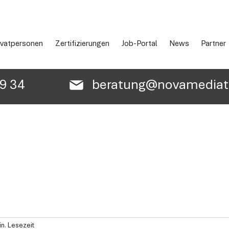
ivatpersonen
Zertifizierungen
Job-Portal
News
Partner
89 34
beratung@novamediatr
in. Lesezeit