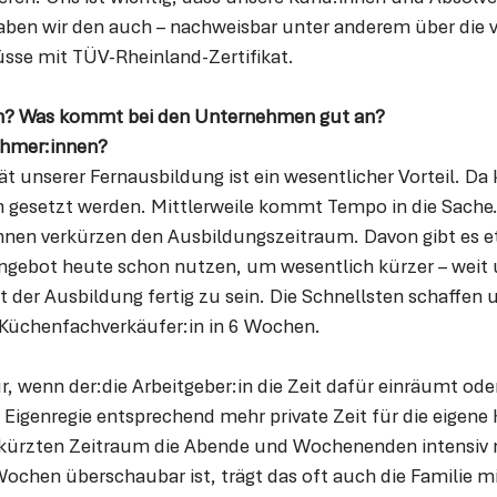
ben wir den auch – nachweisbar unter anderem über die v
üsse mit TÜV-Rheinland-Zertifikat.
in? Was kommt bei den Unternehmen gut an? 
ehmer:innen?
ität unserer Fernausbildung ist ein wesentlicher Vorteil. Da
ten gesetzt werden. Mittlerweile kommt Tempo in die Sache
nnen verkürzen den Ausbildungszeitraum. Davon gibt es e
gebot heute schon nutzen, um wesentlich kürzer – weit u
it der Ausbildung fertig zu sein. Die Schnellsten schaffen 
Küchenfachverkäufer:in in 6 Wochen. 
r, wenn der:die Arbeitgeber:in die Zeit dafür einräumt oder
n Eigenregie entsprechend mehr private Zeit für die eigene K
erkürzten Zeitraum die Abende und Wochenenden intensiv n
chen überschaubar ist, trägt das oft auch die Familie mit.