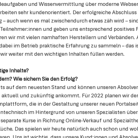
ndeaufgaben und Wissenvermittlung über moderne Webse
rbeiten sehr kundenorientiert. Der erfolgreiche Abschluss
 – auch wenn es mal zwischendurch etwas zäh wird – sind 
Teilnehmer:innen und geben uns entsprechend positives 
ren wir mit vielen namhaften Herstellern und Verbänden. 
dabei im Betrieb praktische Erfahrung zu sammeln – das is
wir weiter mit den wichtigen Inhalten füllen werden.
ige Inhalte? 
ern? Wie sichern Sie den Erfolg? 
stets auf dem neuesten Stand und können unseren Absolven
s aktuell und zukünftig ankommt. Für 2022 planen wir de
plattform, die in der Gestaltung unserer neuen Portalseit
ntechnisch im Hintergrund von unseren Spezialisten übera
eparate Kurse in Richtung Online-Verkauf und Spezialt
e Küche. Das spielen wir heute natürlich auch schon und wol
ieren. Uns ist wichtig, dass unsere Kund:innen und Absolve