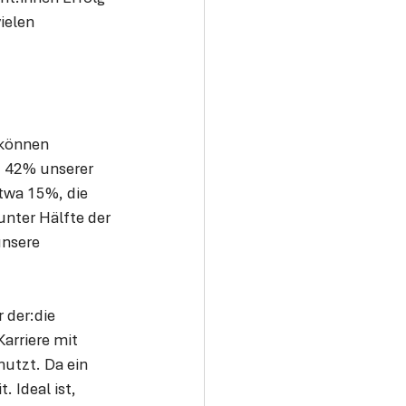
ielen 
 können 
. 42% unserer 
twa 15%, die 
nter Hälfte der 
unsere 
 der:die 
arriere mit 
utzt. Da ein 
 Ideal ist, 