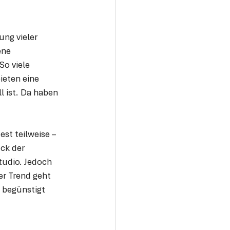
ng vieler 
ene 
o viele 
ieten eine 
 ist. Da haben 
st teilweise – 
ck der 
udio. Jedoch 
er Trend geht 
 begünstigt 