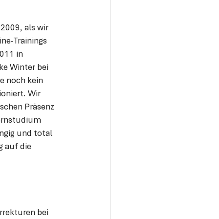
2009, als wir 
ne-Trainings 
011 in 
 Winter bei 
e noch kein 
niert. Wir 
ischen Präsenz 
ernstudium 
gig und total 
g auf die 
rekturen bei 